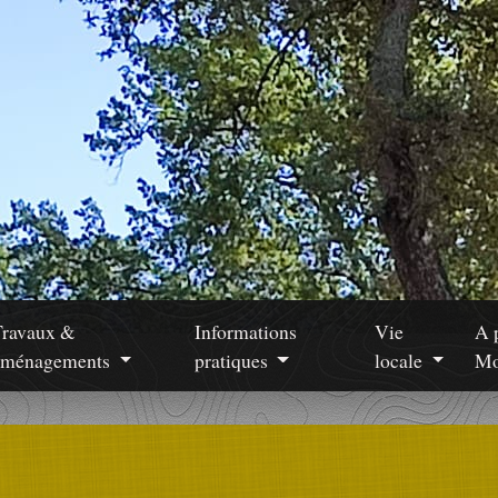
Travaux &
Informations
Vie
A 
aménagements
pratiques
locale
Mo