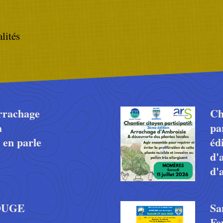
lités
rrachage
Ch
à
pa
 en parle
éd
d'
d'
ROUGE
Sa
Fe