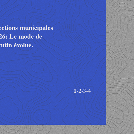
ections municipales
26: Le mode de
rutin évolue.
1
-2
-3
-4