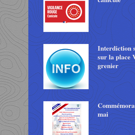
Interdiction 
sur la place 
grenier
Commémorat
mai