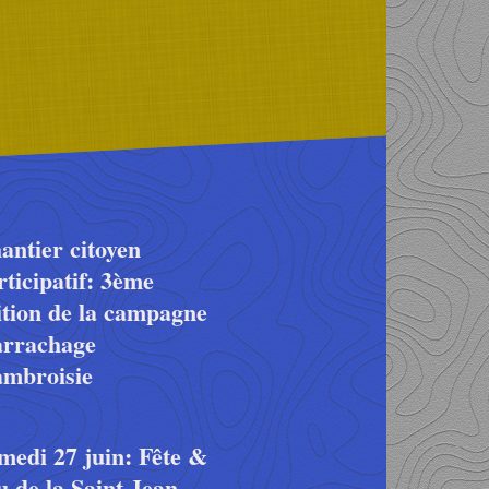
antier citoyen
rticipatif: 3ème
ition de la campagne
arrachage
ambroisie
medi 27 juin: Fête &
u de la Saint Jean