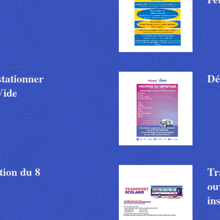
stationner
Dé
Vide
ion du 8
Tr
ou
in