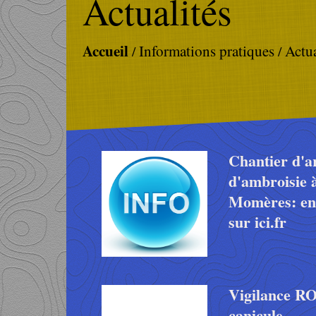
Actualités
Accueil
Informations pratiques
Actua
/
/
Chantier d'a
d'ambroisie 
Momères: en
sur ici.fr
Vigilance 
canicule