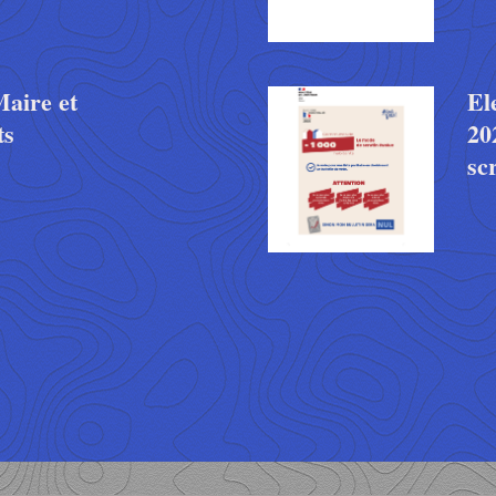
Maire et
El
ts
20
sc