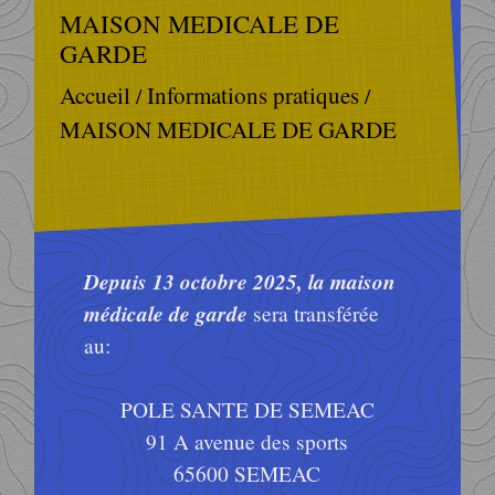
MAISON MEDICALE DE
GARDE
Informations pratiques
Accueil
/
/
MAISON MEDICALE DE GARDE
Depuis 13 octobre 2025, la maison
médicale de garde
sera transférée
au:
POLE SANTE DE SEMEAC
91 A avenue des sports
65600 SEMEAC