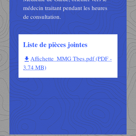
médecin traitant pendant les heures
de consultation.
Liste de pièces jointes
Affichette_MMG Tbes.pdf (PDF -
file_download
3.74 MB)