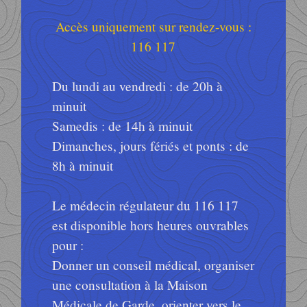
Accès uniquement sur rendez-vous :
116 117
Du lundi au vendredi : de 20h à
minuit
Samedis : de 14h à minuit
Dimanches, jours fériés et ponts : de
8h à minuit
Le médecin régulateur du 116 117
est disponible hors heures ouvrables
pour :
Donner un conseil médical, organiser
une consultation à la Maison
Médicale de Garde, orienter vers le