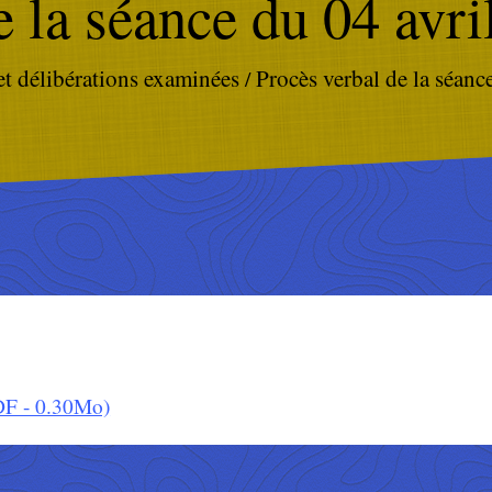
e la séance du 04 avri
et délibérations examinées
Procès verbal de la séanc
/
DF - 0.30Mo)