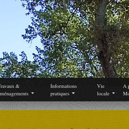
Travaux &
Informations
Vie
A 
aménagements
pratiques
locale
Mo